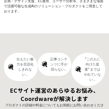
企画・デザイン支援、EC運用、ユーザー分析等、さまざまな場面
で活躍可能な生成AIのソリューション・プロダクトをご用意して
おります。
伝えたい魅
記事コンテ
“この人に
力を言語化
ンツに手が
向けた提
しきれな
回らない…
案” までは
い…
やれていな
い…
ECサイト運営のあらゆるお悩み、
Coordwareが解決します
プロダクトの詳細や料金についてもお気軽にお問い合わせくださ